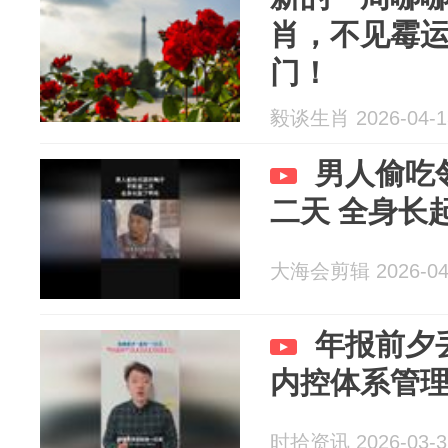
肖，不见霉
门！
毅谈生肖 2026-04-1
男人偷吃
二天 全身长
大海会剪辑 2026-04
年报前夕
内控体系管
时拾资讯 2026-03-3