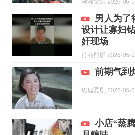
湖湘聚焦 2026-06-0
男人为了
设计让寡妇
奸现场
肖潇剪影 2026-05-3
前期气到
玫瑰爱剧 2026-05-2
小店“蒸腾
月醇味