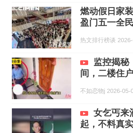
燃动假日家装
盈门五一全
热文排行榜谈 2026-0
监控揭秘
间，二楼住
不如恋物j 2026-05-
女乞丐来
起，不料真