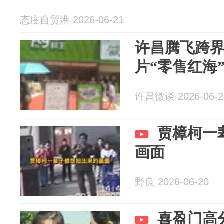
态度自贸港 2026-06-21
许昌腾飞跨
片“零售红海
许昌微谈 2026-06-2
贾樟柯一
画面
野良 2026-06-20
喜盈门高