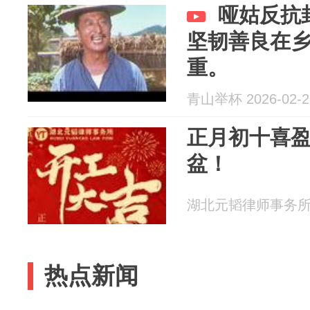
哑姑反抗
坚韧善良在
重。
青山举杯 2026-02-2
正月初十喜
盆！
湖北元韬律师事务所 20
热点新闻