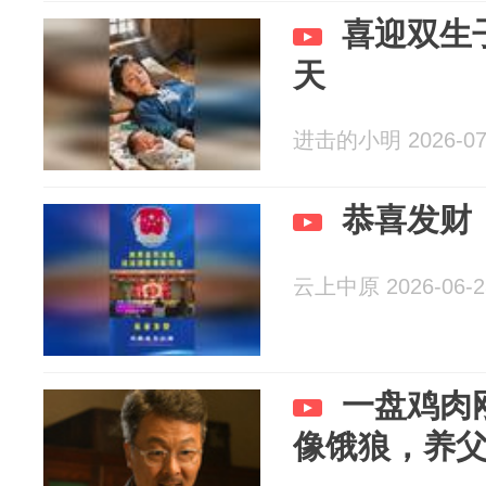
喜迎双生
天
进击的小明 2026-07
恭喜发财
云上中原 2026-06-2
一盘鸡肉
像饿狼，养