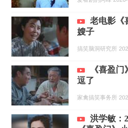
老电影《
嫂子
搞笑脑洞研究所 2026
《喜盈门
逗了
家禽搞笑事务所 2026
洪学敏：