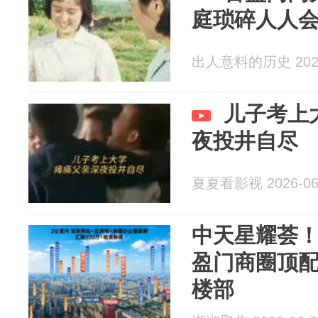
庭琐碎人人
出人意料的历史 2026
儿子考上
夜投井自尽
夏夏看影视 2026-06
中天星耀荟！
盈门商圈顶配L
楼部