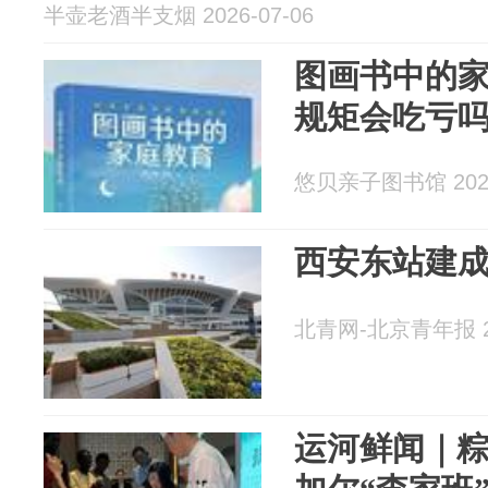
半壶老酒半支烟 2026-07-06
图画书中的
规矩会吃亏
悠贝亲子图书馆 2026
西安东站建
北青网-北京青年报 20
运河鲜闻｜粽