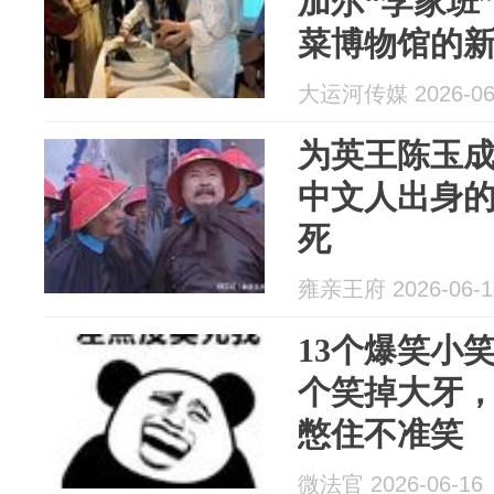
加尔“李家班
菜博物馆的
大运河传媒 2026-06
为英王陈玉
中文人出身
死
雍亲王府 2026-06-1
13个爆笑小
个笑掉大牙
憋住不准笑
微法官 2026-06-16