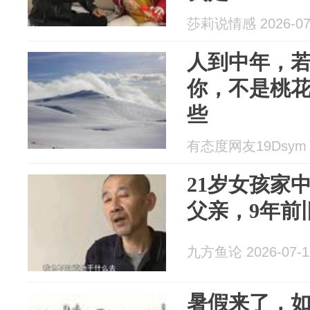
莎莉说情感 2026-07
人到中年，
你，不是桃
些
有态度网友19Dsym 2
21岁女孩家
父亲，9年前
九方鱼论 2026-07-1
暑假来了，