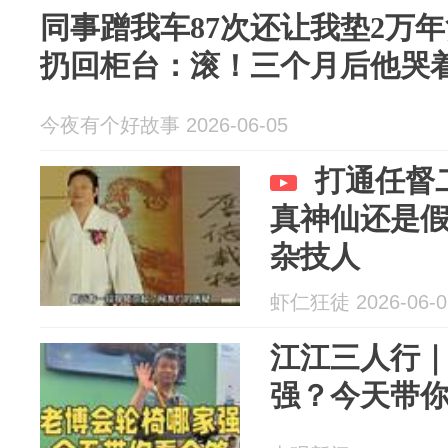
同事蹭我车87次还让我垫2万
扔回柜台：滚！三个月后他哭
今夜有个好故事 2026-06-05
打通任督
真神仙还是
杂技人
虾仁狂徒 2026-06-0
江江三人行
强？今天带