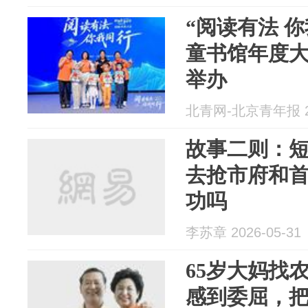
“阅读有法 
童书馆年度大
举办
北青网-北京青年报 20
故事二则：
去抢市府和
功吗
李苏章 2026-05-31
65岁大妈找
感到委屈，