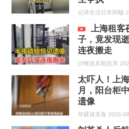
记录生活日常阿蜴 202
上海租客
子，竟发现
连夜搬走
沙雕道具制造局 2026
太吓人！上
月，阳台柜
遗像
华庭讲美食 2026-08