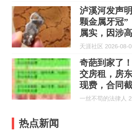
泸溪河发声明
颗金属牙冠”
属实，因涉
天涯社区 2026-08-0
奇葩到家了！
交房租，房东
现费，合同
火
一丝不苟的法律人 202
热点新闻