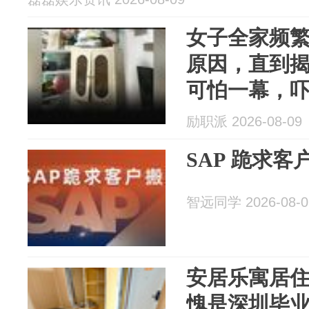
女子全家频
原因，直到
可怕一幕，
东拒绝退还8
励职派 2026-08-09
多管闲事！
SAP 跪求客
智远同学 2026-08-0
​安居乐寓居
愧是深圳毕