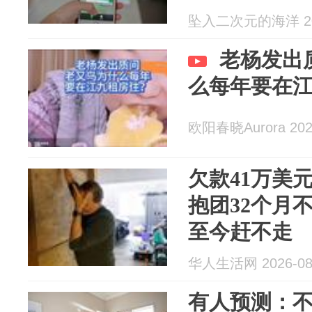
坠入二次元的海洋 202
老杨发出
么每年要在
欧阳春晓Aurora 2026
欠款41万美
抱团32个月
至今赶不走
华人生活网 2026-08
有人预测：