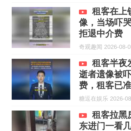
租客在上
像，当场吓
拒退中介费
奇观趣闻 2026-08-0
租客半夜
逝者遗像被吓
费，租客已
糖逗在娱乐 2026-08
租客拉黑
东进门一看