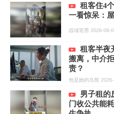
租客住4
一看惊呆：
战域笔墨 2026-08-0
租客半夜
搬离，中介拒
责？
他是她的岛熊 2026-0
男子租的
门收公共能
生争执