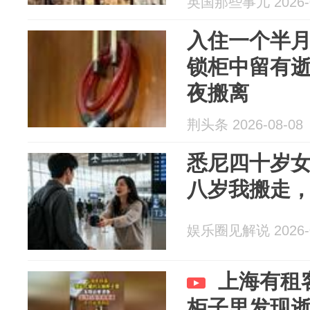
英国那些事儿 2026-0
入住一个半
锁柜中留有
夜搬离
荆头条 2026-08-08
悉尼四十岁
八岁我搬走
娱乐圈见解说 2026-0
上海有租
柜子里发现