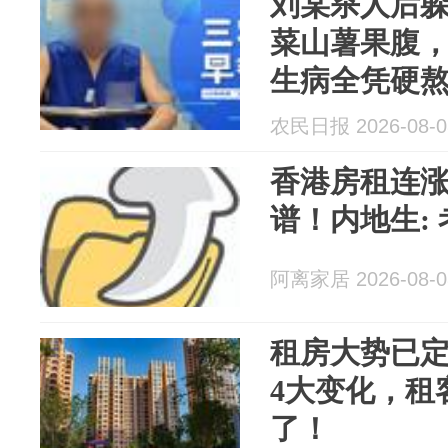
刘某杀人后躲
菜山薯果腹
生病全凭硬
么说话；租
农民日报 2026-08-0
遗像｜三农
香港房租连涨
谱！内地生:
阿离家居 2026-08-0
租房大势已
4大变化，租
了！