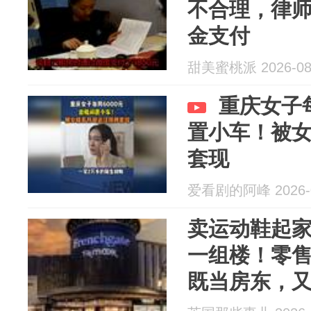
不合理，律
金支付
甜美蜜桃派 2026-08
重庆女子每
置小车！被
套现
爱看剧的阿峰 2026-0
卖运动鞋起
一组楼！零
既当房东，