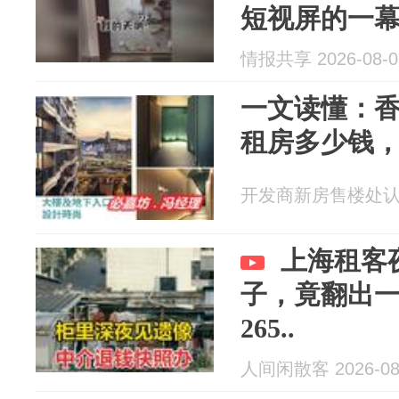
短视屏的一
情报共享 2026-08-0
一文读懂：
租房多少钱
开发商新房售楼处认证展
上海租客
子，竟翻出
265..
人间闲散客 2026-08