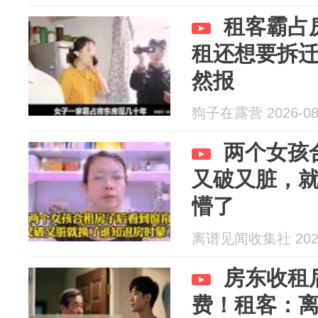
租客霸占
租还想要拆
然报
狗子在露营 2026-08
两个女孩
又破又脏，
懵了
离谱见闻收集社 2026
房东收租后
费！租客：