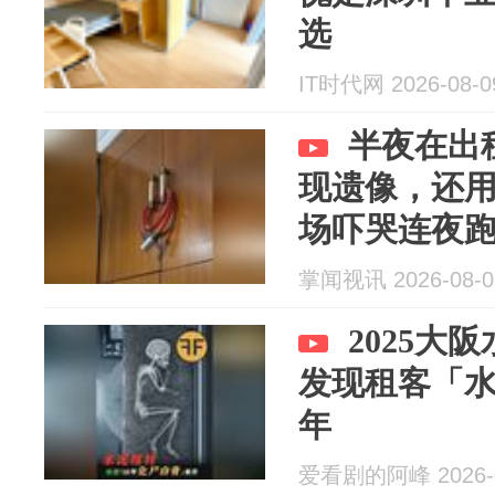
选
IT时代网 2026-08-0
半夜在出
现遗像，还
场吓哭连夜
掌闻视讯 2026-08-0
2025大
发现租客「水
年
爱看剧的阿峰 2026-0