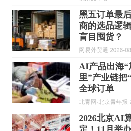
黑五订单最
商的选品逻
盲目囤货？
网易外贸通 2026-08
AI产品出海“
里”产业链把
全球订单
北青网-北京青年报 20
2026北京AI
定！11月举